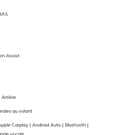
 BAS
on Assist
 Arrière
des au volant
pple Carplay | Android Auto | Bluetooth |
nde vocale