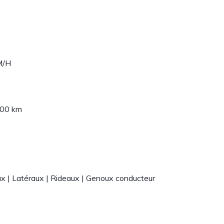
M/H
100 km
x | Latéraux | Rideaux | Genoux conducteur