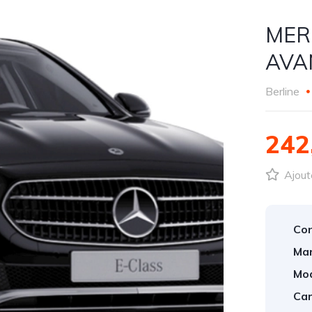
MER
AVA
Berline
242
Ajout
Con
Mar
Mod
Car