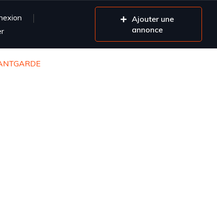
nexion
Ajouter une
annonce
er
VANTGARDE