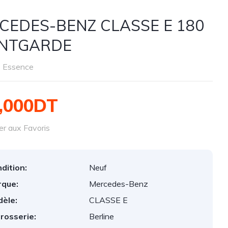
CEDES-BENZ CLASSE E 180
NTGARDE
Essence
,000DT
er aux Favoris
dition:
Neuf
que:
Mercedes-Benz
èle:
CLASSE E
rosserie:
Berline