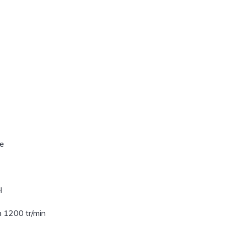
e
H
 1200 tr/min