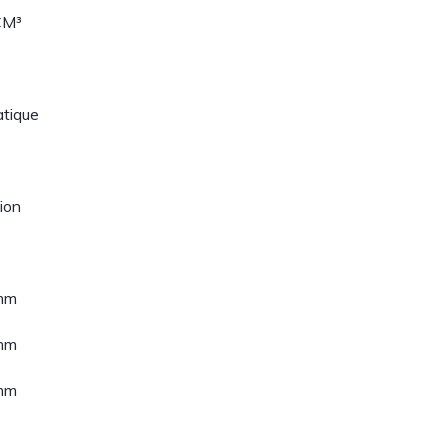
CM³
tique
ion
mm
mm
mm