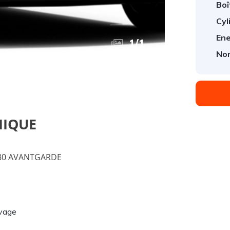
Boî
Cyl
Ene
1
/
1
Nom
NIQUE
180 AVANTGARDE
ivage