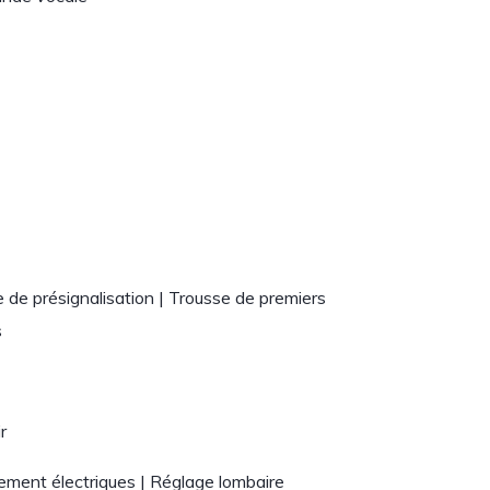
e de présignalisation | Trousse de premiers
s
ir
lement électriques | Réglage lombaire