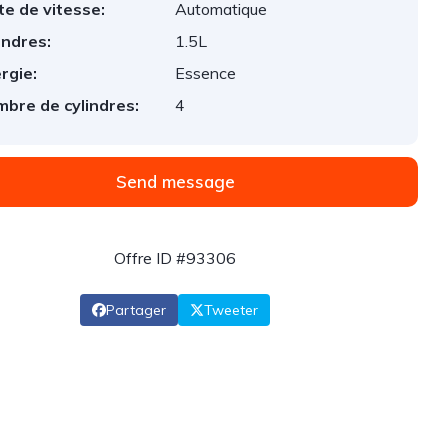
te de vitesse:
Automatique
indres:
1.5L
rgie:
Essence
bre de cylindres:
4
Send message
Offre ID #93306
Partager
Tweeter