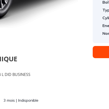
Boî
Typ
Cyl
1
/
1
Ene
Nom
NIQUE
4 L DID BUSINESS
3 mois | Indisponible