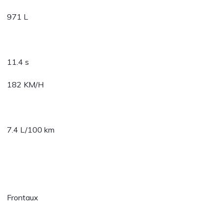
971 L
11.4 s
182 KM/H
7.4 L/100 km
Frontaux