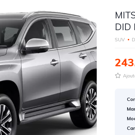
MITS
DID
SUV
D
243
Ajout
Con
Mar
Mod
Car