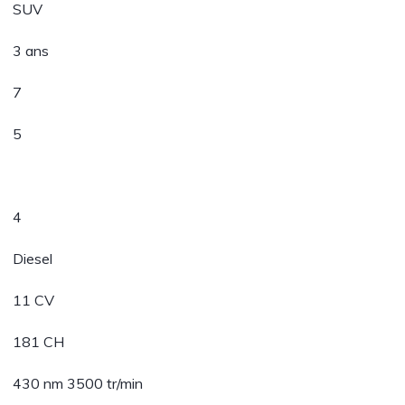
SUV
3 ans
7
5
4
Diesel
11 CV
181 CH
430 nm 3500 tr/min