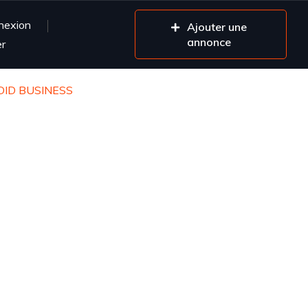
nexion
Ajouter une
annonce
er
 DID BUSINESS