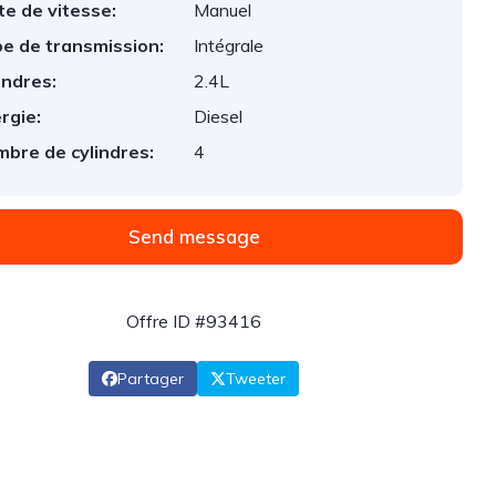
te de vitesse:
Manuel
e de transmission:
Intégrale
indres:
2.4L
rgie:
Diesel
bre de cylindres:
4
Send message
Offre ID #93416
Partager
Tweeter