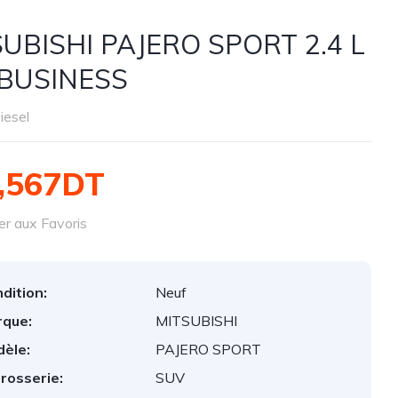
UBISHI PAJERO SPORT 2.4 L
 BUSINESS
iesel
,567DT
er aux Favoris
dition:
Neuf
que:
MITSUBISHI
èle:
PAJERO SPORT
rosserie:
SUV