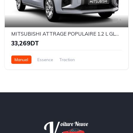
1
MITSUBISHI ATTRAGE POPULAIRE 1.2 L GLX BVM
33,269DT
Manuel
Essence
Traction