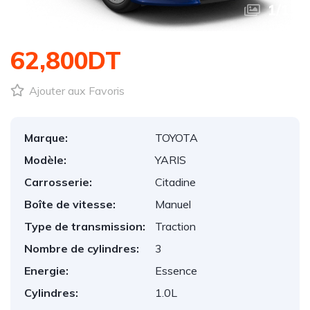
1
/
1
62,800DT
Ajouter aux Favoris
Marque:
TOYOTA
Modèle:
YARIS
Carrosserie:
Citadine
Boîte de vitesse:
Manuel
Type de transmission:
Traction
Nombre de cylindres:
3
Energie:
Essence
Cylindres:
1.0L