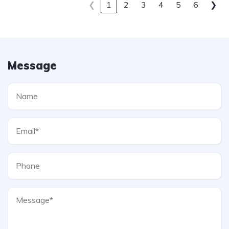
❮
1
2
3
4
5
6
❯
Message