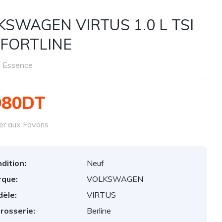
KSWAGEN VIRTUS 1.0 L TSI
FORTLINE
Essence
980DT
er aux Favoris
dition:
Neuf
que:
VOLKSWAGEN
èle:
VIRTUS
rosserie:
Berline