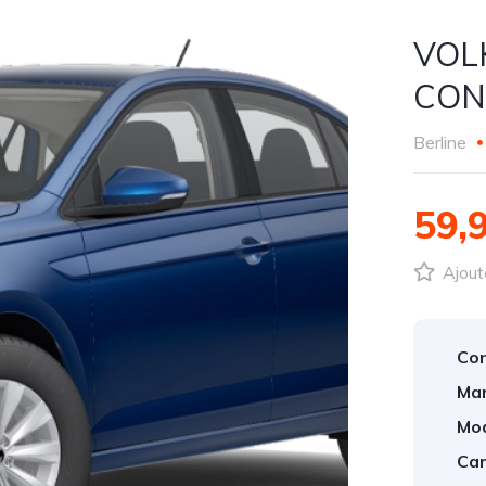
VOL
CON
Berline
59,
Ajout
Con
Mar
Mod
Car