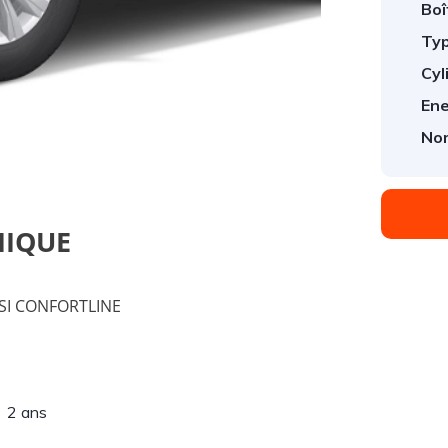
Boî
Typ
Cyl
1
/
1
Ene
Nom
NIQUE
SI CONFORTLINE
2 ans