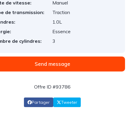
te de vitesse:
Manuel
e de transmission:
Traction
indres:
1.0L
rgie:
Essence
bre de cylindres:
3
Send message
Offre ID #93786
Partager
Tweeter