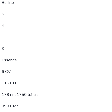
Berline
5
4
3
Essence
6 CV
116 CH
178 nm 1750 tr/min
999 CM³