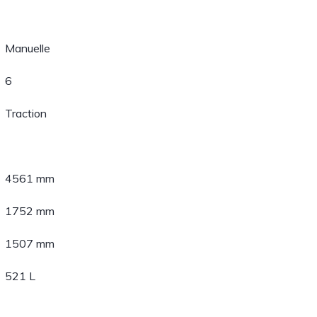
Manuelle
6
Traction
4561 mm
1752 mm
1507 mm
521 L