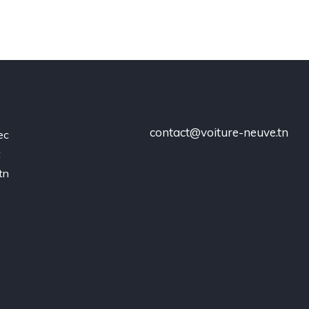
contact@voiture-neuve.tn
ec
t
tn