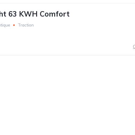
ght 63 KWH Comfort
tique
Traction
C