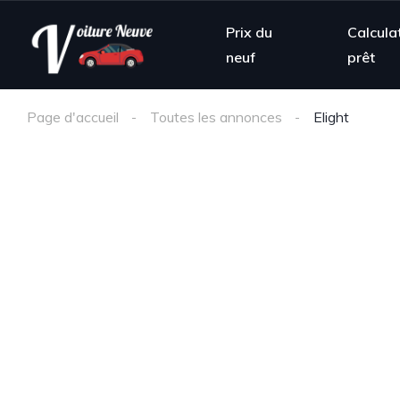
Prix du
Calcula
neuf
prêt
Page d'accueil
Toutes les annonces
Elight