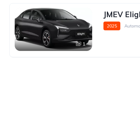
JMEV Eli
2025
Automa
1