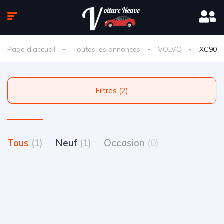
Page d'accueil
Toutes les annonces
VOLVO
XC90
Filtres (2)
Tous
(1)
Neuf
(1)
Occasion
(0)