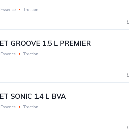
Essence
Traction
C
T GROOVE 1.5 L PREMIER
Essence
Traction
C
T SONIC 1.4 L BVA
Essence
Traction
C