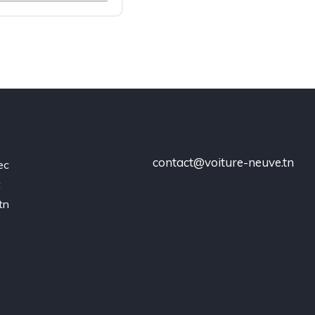
contact@voiture-neuve.tn
ec
t
tn