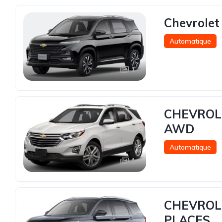
Chevrolet
Automatique
1
CHEVROLE
AWD
Automatique
1
CHEVROLE
PLACES