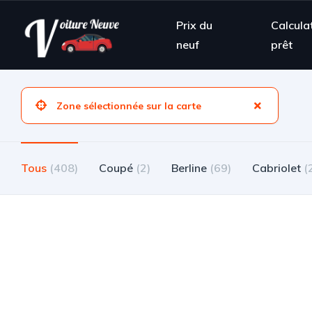
Prix du
Calcula
neuf
prêt
Tous
(89)
Coupé
(0)
Berline
(12)
Cabriolet
(0)