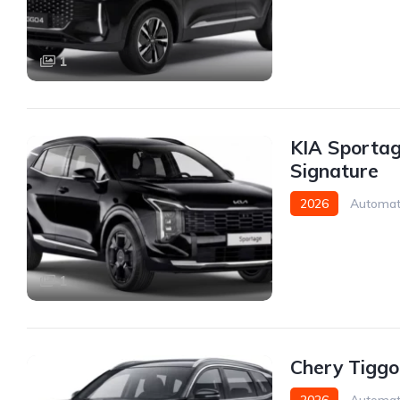
1
KIA Sportag
Signature
2026
Automat
1
Chery Tigg