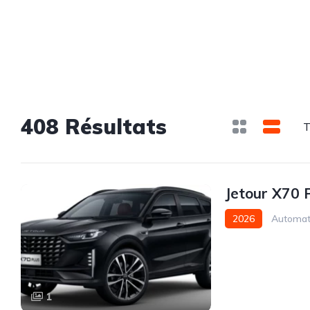
89 Résultats
T
Jetour X70 P
2026
Automat
1