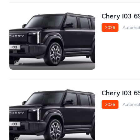
Chery I03 6
2026
Automat
1
Chery I03 6
2026
Automat
1