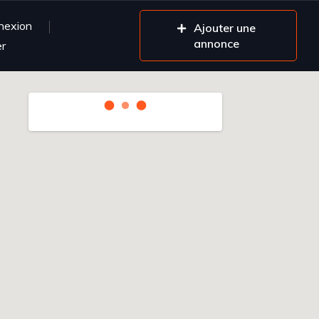
nexion
Ajouter une
annonce
er
Rechercher pendant que je
déplace la carte