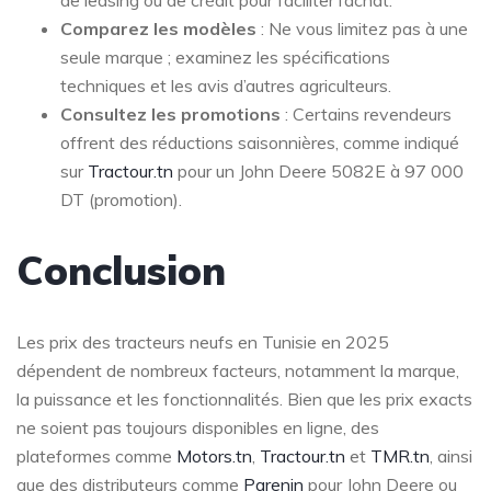
de leasing ou de crédit pour faciliter l’achat.
Comparez les modèles
: Ne vous limitez pas à une
seule marque ; examinez les spécifications
techniques et les avis d’autres agriculteurs.
Consultez les promotions
: Certains revendeurs
offrent des réductions saisonnières, comme indiqué
sur
Tractour.tn
pour un John Deere 5082E à 97 000
DT (promotion).
Conclusion
Les prix des tracteurs neufs en Tunisie en 2025
dépendent de nombreux facteurs, notamment la marque,
la puissance et les fonctionnalités. Bien que les prix exacts
ne soient pas toujours disponibles en ligne, des
plateformes comme
Motors.tn
,
Tractour.tn
et
TMR.tn
, ainsi
que des distributeurs comme
Parenin
pour John Deere ou