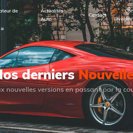
ateur de
Actualités
Con
Contact
Auto
Enregistr
os derniers
Nouvell
 nouvelles versions en passant par la cou