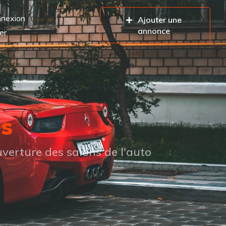
nexion
Ajouter une
annonce
er
es
verture des salons de l'auto