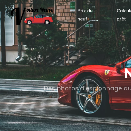
Prix du
Calcul
neuf
prêt
N
Des photos d'espionnage aux