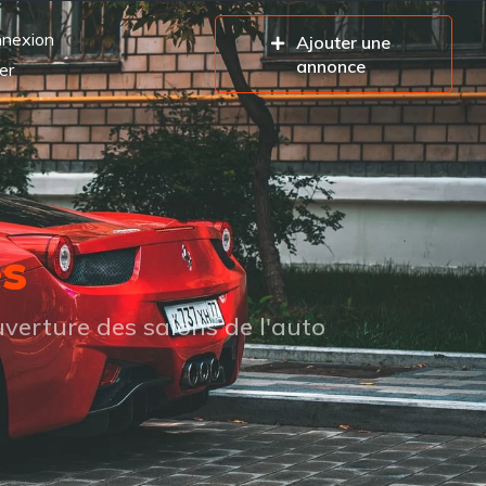
nexion
Ajouter une
annonce
er
es
verture des salons de l'auto