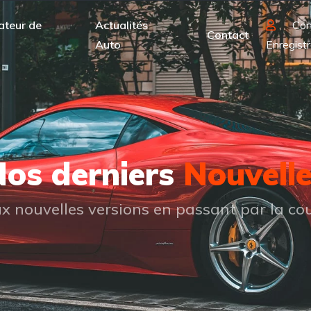
ateur de
Actualités
Con
Contact
Auto
Enregistr
os derniers
Nouvell
 nouvelles versions en passant par la cou