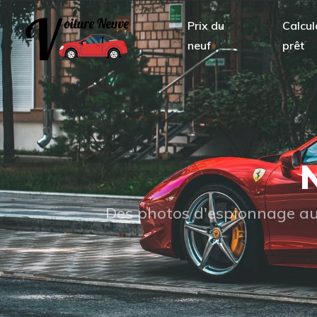
Prix du
Calcul
neuf
prêt
N
Des photos d'espionnage aux