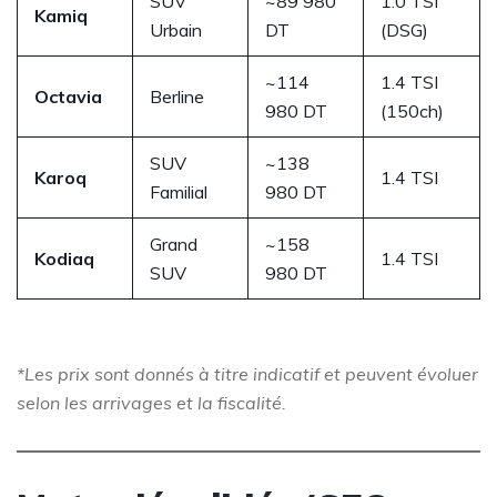
SUV
~89 980
1.0 TSI
Kamiq
Urbain
DT
(DSG)
~114
1.4 TSI
Octavia
Berline
980 DT
(150ch)
SUV
~138
Karoq
1.4 TSI
Familial
980 DT
Grand
~158
Kodiaq
1.4 TSI
SUV
980 DT
*Les prix sont donnés à titre indicatif et peuvent évoluer
selon les arrivages et la fiscalité.