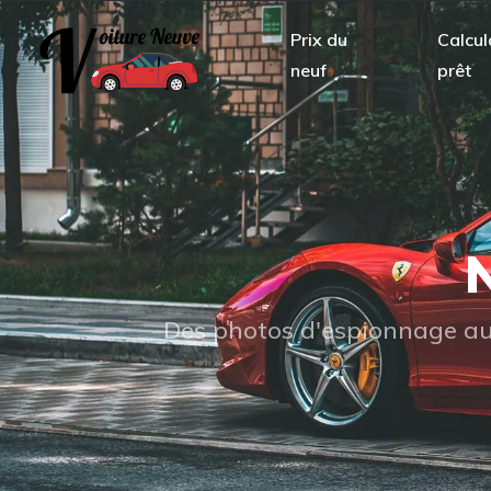
Prix du
Calcul
neuf
prêt
N
Des photos d'espionnage aux