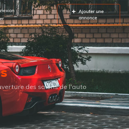
nexion
Ajouter une
annonce
er
es
verture des salons de l'auto