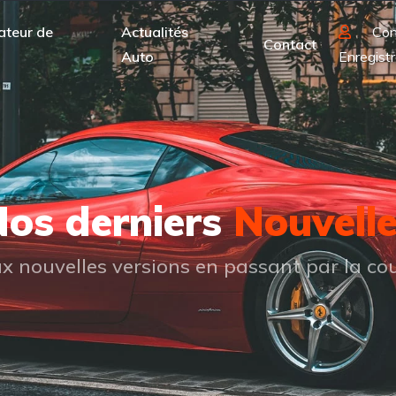
ateur de
Actualités
Con
Contact
Auto
Enregistr
os derniers
Nouvell
 nouvelles versions en passant par la cou