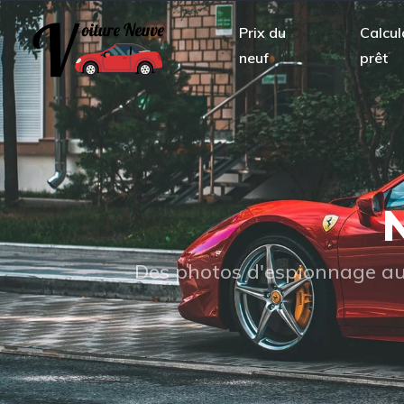
Prix du
Calcul
neuf
prêt
N
Des photos d'espionnage aux