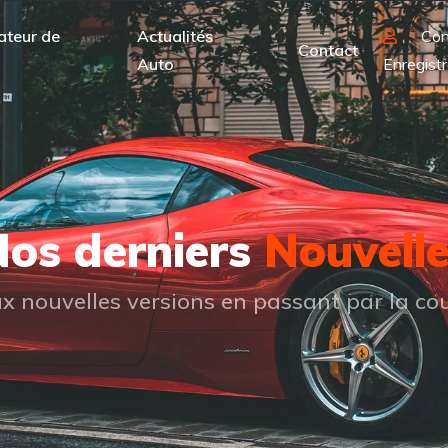
ateur de
Actualités
Con
Contact
Auto
Enregistr
os derniers
Nouvell
 nouvelles versions en passant par la cou