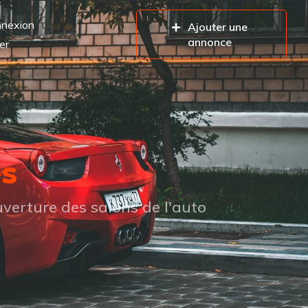
nexion
Ajouter une
annonce
er
es
verture des salons de l'auto