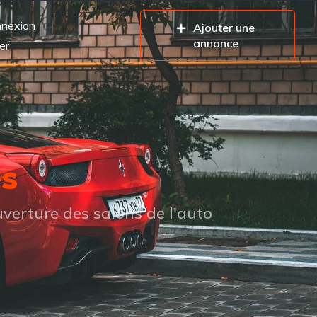
nexion
Ajouter une
annonce
er
es
verture des salons de l'auto