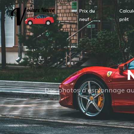
Prix du
Calcul
neuf
prêt
N
Des photos d'espionnage aux