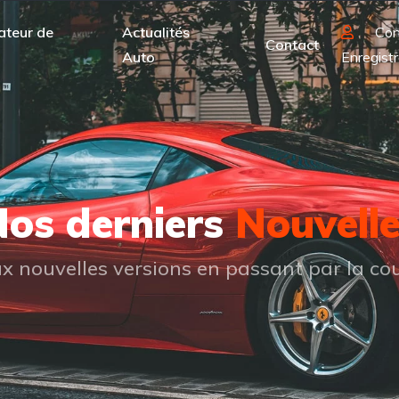
ateur de
Actualités
Con
Contact
Auto
Enregistr
os derniers
Nouvell
 nouvelles versions en passant par la cou