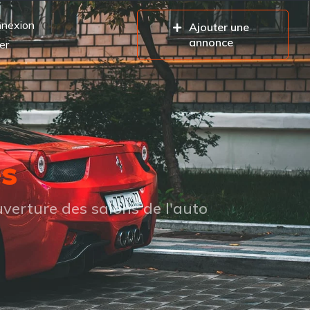
nexion
Ajouter une
annonce
er
es
verture des salons de l'auto