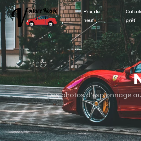
Prix du
Calcul
neuf
prêt
N
Des photos d'espionnage aux