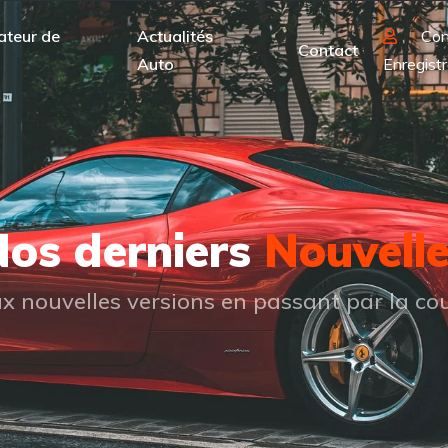
ateur de
Actualités
Con
Contact
Auto
Enregistr
os derniers
Nouvell
 nouvelles versions en passant par la cou