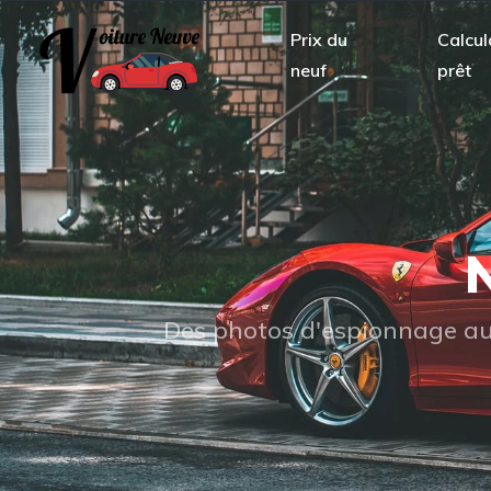
Prix du
Calcul
neuf
prêt
N
Des photos d'espionnage aux