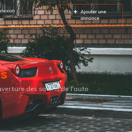
nexion
Ajouter une
annonce
er
es
verture des salons de l'auto