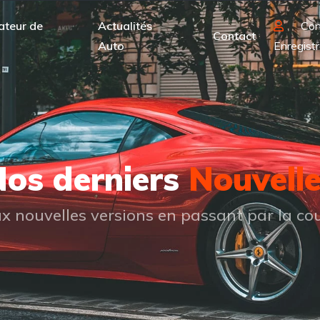
ateur de
Actualités
Con
Contact
Auto
Enregistr
os derniers
Nouvell
 nouvelles versions en passant par la cou