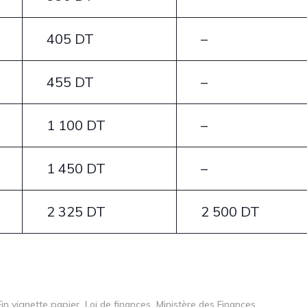
405 DT
–
455 DT
–
1 100 DT
–
1 450 DT
–
2 325 DT
2 500 DT
Fin vignette papier
Loi de finances
Ministère des Finances