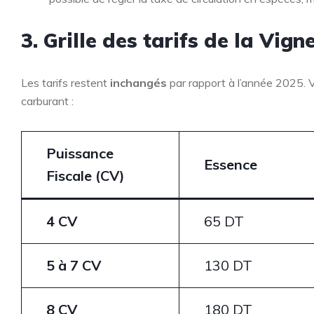
3. Grille des tarifs de la Vign
Les tarifs restent
inchangés
par rapport à l’année 2025. Vo
carburant :
Puissance
Essence
Fiscale (CV)
4 CV
65 DT
5 à 7 CV
130 DT
8 CV
180 DT