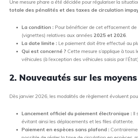
Une mesure phare a été décidée pour régulariser la situat
totale des pénalités et des taxes de circulation imp
La condition :
Pour bénéficier de cet effacement de 
(vignettes) relatives aux années
2025 et 2026
.
La date limite :
Le paiement doit être effectué au pl
Qui est concerné ?
Cette mesure s’applique à tous le
véhicules (à l’exception des véhicules saisis par l’État)
2. Nouveautés sur les moyen
Dès janvier 2026, les modalités de règlement évoluent pour p
Lancement officiel du paiement électronique :
Il
évitant ainsi les déplacements et les files d’attente.
Paiement en espèces sans plafond :
Contrairement
possible de régler la taxe de circulation en espèces