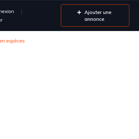
nexion
Ajouter une
annonce
er
t en espèces