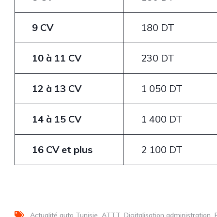
9 CV
180 DT
10 à 11 CV
230 DT
12 à 13 CV
1 050 DT
14 à 15 CV
1 400 DT
16 CV et plus
2 100 DT
Actualité auto Tunisie
ATTT
Digitalisation administration