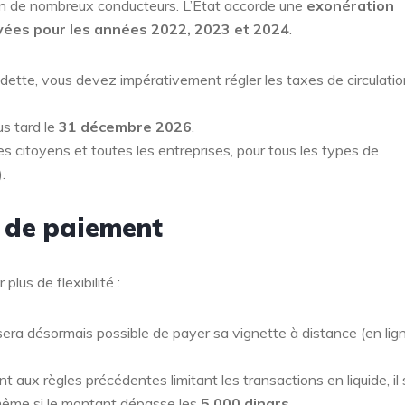
ion de nombreux conducteurs. L’État accorde une
exonération
ayées pour les années 2022, 2023 et 2024
.
dette, vous devez impérativement régler les taxes de circulatio
us tard le
31 décembre 2026
.
s citoyens et toutes les entreprises, pour tous les types de
.
s de paiement
lus de flexibilité :
 sera désormais possible de payer sa vignette à distance (en lign
 aux règles précédentes limitant les transactions en liquide, il
, même si le montant dépasse les
5 000 dinars
.